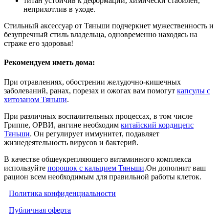
титан устойчив к деформации, химически стабилен,
неприхотлив в уходе.
Стильный аксессуар от Тяньши подчеркнет мужественность и
безупречный стиль владельца, одновременно находясь на
страже его здоровья!
Рекомендуем иметь дома:
При отравлениях, обострении желудочно-кишечных
заболеваний, ранах, порезах и ожогах вам помогут
капсулы с
хитозаном Тяньши
.
При различных воспалительных процессах, в том числе
Гриппе, ОРВИ, ангине необходим
китайский кордицепс
Тяньши
. Он регулирует иммунитет, подавляет
жизнедеятельность вирусов и бактерий.
В качестве общеукрепляющего витаминного комплекса
используйте
порошок с кальцием Тяньши
.Он дополнит ваш
рацион всем необходимым для правильной работы клеток.
Политика конфиденциальности
Публичная оферта